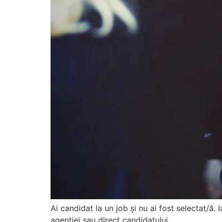
Ai candidat la un job și nu ai fost selectat/ă.
agenției sau direct candidatului.