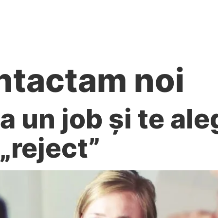
re noi
Servicii
Recrutăm!
Proiecte europene
ntactam noi
a un job și te ale
„reject”