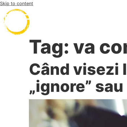
Skip to content
Desp
Tag:
va co
Când visezi l
„ignore” sau 