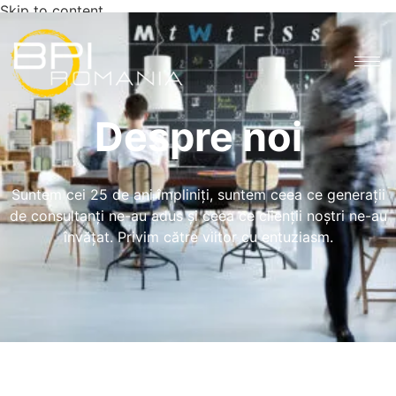
Skip to content
Despre noi
Suntem cei 25 de ani împliniți, suntem ceea ce generații
de consultanți ne-au adus și ceea ce clienții noștri ne-au
învățat. Privim către viitor cu entuziasm.