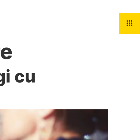
Știri
Contact
re
gi cu