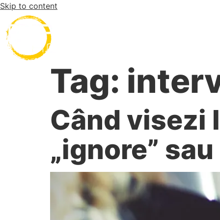
Skip to content
Desp
Tag:
inter
Când visezi l
„ignore” sau 