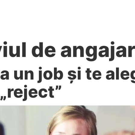
re noi
Servicii
Recrutăm!
Proiecte europene
viul de angaja
a un job și te ale
„reject”