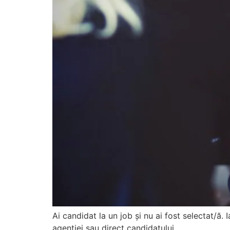
Ai candidat la un job și nu ai fost selectat/ă.
agenției sau direct candidatului.