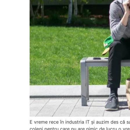
E vreme rece în industria IT și auzim des că s
colegi pentru care nu are nimic de lucru o vre