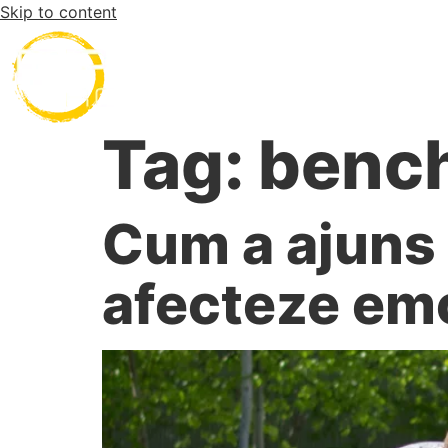
Skip to content
Desp
Tag:
benc
Cum a ajuns 
afecteze em