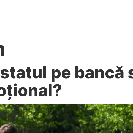
re noi
Servicii
Recrutăm!
Proiecte europene
h
statul pe bancă 
oțional?