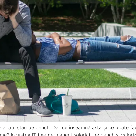
alariații stau pe bench. Dar ce înseamnă asta și ce poate fac
me? Industria IT ține permanent salariați pe bench și valoriz