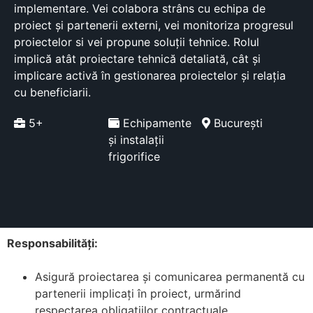
implementare. Vei colabora strâns cu echipa de
proiect și partenerii externi, vei monitoriza progresul
proiectelor si vei propune soluții tehnice. Rolul
implică atât proiectare tehnică detaliată, cât și
implicare activă în gestionarea proiectelor și relația
cu beneficiarii.
5+
Echipamente
București
și instalații
frigorifice
Responsabilități:
Asigură proiectarea și comunicarea permanentă cu
partenerii implicați în proiect, urmărind
respectarea obligațiilor contractuale.