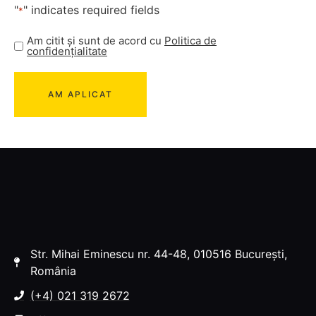
"
" indicates required fields
*
Am citit și sunt de acord cu
Politica de
confidențialitate
Str. Mihai Eminescu nr. 44-48, 010516 București,
România
(+4) 021 319 2672