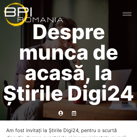
Despre
munca de
acasă, la
Știrile Digi24
Am fost invitați la Știrile Digi24, pentru o scurtă