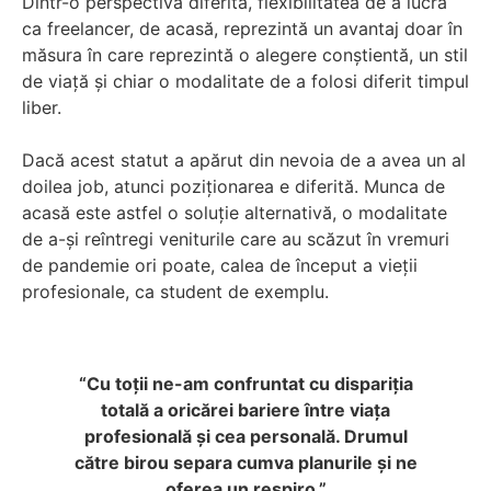
Dintr-o perspectivă diferită, flexibilitatea de a lucra
ca freelancer, de acasă, reprezintă un avantaj doar în
măsura în care reprezintă o alegere conștientă, un stil
de viață și chiar o modalitate de a folosi diferit timpul
liber.
Dacă acest statut a apărut din nevoia de a avea un al
doilea job, atunci poziționarea e diferită. Munca de
acasă este astfel o soluție alternativă, o modalitate
de a-și reîntregi veniturile care au scăzut în vremuri
de pandemie ori poate, calea de început a vieții
profesionale, ca student de exemplu.
“Cu toții ne-am confruntat cu dispariția
totală a oricărei bariere între viața
profesională și cea personală. Drumul
către birou separa cumva planurile și ne
oferea un respiro.”